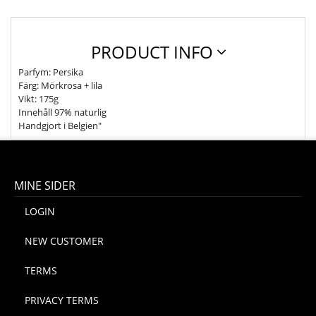
PRODUCT INFO
Parfym: Persika
Färg: Mörkrosa + lila
Vikt: 175g
Innehåll 97% naturlig
Handgjort i Belgien"
MINE SIDER
LOGIN
NEW CUSTOMER
TERMS
PRIVACY TERMS