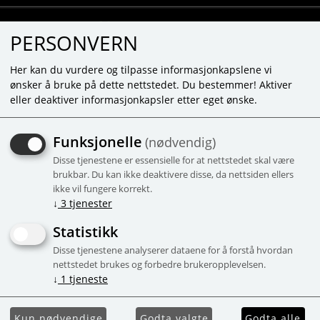
PERSONVERN
Her kan du vurdere og tilpasse informasjonkapslene vi
ønsker å bruke på dette nettstedet. Du bestemmer! Aktiver
eller deaktiver informasjonkapsler etter eget ønske.
BADBOMB "SUMMER
Funksjonelle
(nødvendig)
LOVE" - 175G
Disse tjenestene er essensielle for at nettstedet skal være
Lila - Persika 175g
brukbar. Du kan ikke deaktivere disse, da nettsiden ellers
ikke vil fungere korrekt.
-52%
Campaign
↓
3
tjenester
Statistikk
Disse tjenestene analyserer dataene for å forstå hvordan
nettstedet brukes og forbedre brukeropplevelsen.
↓
1
tjeneste
Kun nødvendige
Godta valgte
Godta alle