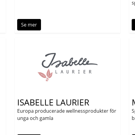
s
Se mer
ISABELLE LAURIER
Europa producerade wellnessprodukter för
S
unga och gamla
b