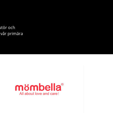
utör och
 vår primära