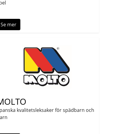
pel
Se mer
MOLTO
panska kvalitetsleksaker för spädbarn och
arn