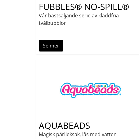
FUBBLES® NO-SPILL®
Vår bästsäljande serie av kladdfria
tvålbubblor
Se mer
AQUABEADS
Magisk pärlleksak, lås med vatten