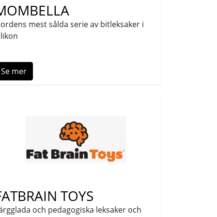
MOMBELLA
ordens mest sålda serie av bitleksaker i
ilikon
Se mer
FATBRAIN TOYS
ärgglada och pedagogiska leksaker och