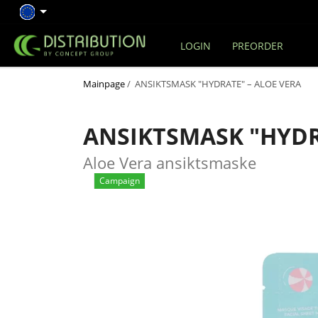
LOGIN
PREORDER
Mainpage
/ ANSIKTSMASK "HYDRATE" – ALOE VERA
ANSIKTSMASK "HYDR
Aloe Vera ansiktsmaske
Campaign