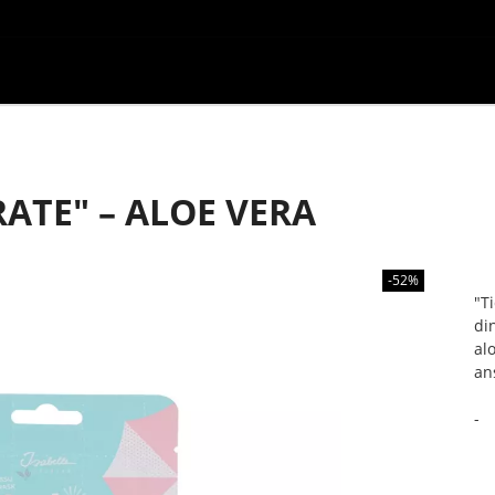
ATE" – ALOE VERA
-52%
"T
di
al
an
-