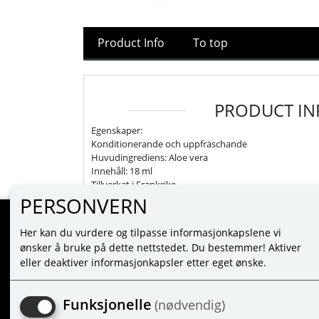
Product Info
To top
PRODUCT IN
Egenskaper:
Konditionerande och uppfräschande
Huvudingrediens: Aloe vera
Innehåll: 18 ml
Tillverkat i Frankrike
PERSONVERN
Her kan du vurdere og tilpasse informasjonkapslene vi
MINE SIDER
ønsker å bruke på dette nettstedet. Du bestemmer! Aktiver
eller deaktiver informasjonkapsler etter eget ønske.
LOGIN
NEW CUSTOMER
Funksjonelle
(nødvendig)
TERMS