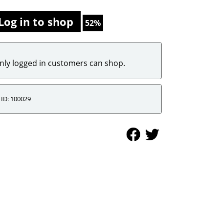
Log in to shop
52%
nly logged in customers can shop.
ID: 100029