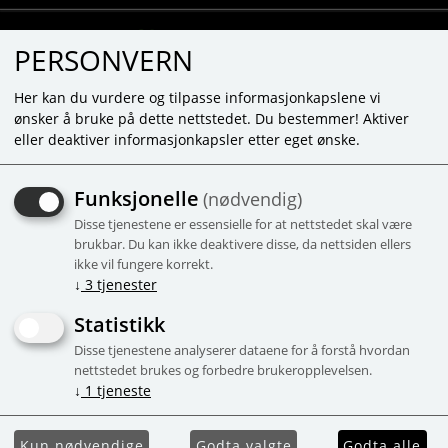
PERSONVERN
Her kan du vurdere og tilpasse informasjonkapslene vi
ønsker å bruke på dette nettstedet. Du bestemmer! Aktiver
eller deaktiver informasjonkapsler etter eget ønske.
SKUMMANDE
Funksjonelle
(nødvendig)
BADTABLETT - HÄST
Disse tjenestene er essensielle for at nettstedet skal være
Mango - 25g
brukbar. Du kan ikke deaktivere disse, da nettsiden ellers
ikke vil fungere korrekt.
-52%
Campaign
↓
3
tjenester
Statistikk
Disse tjenestene analyserer dataene for å forstå hvordan
nettstedet brukes og forbedre brukeropplevelsen.
↓
1
tjeneste
Kun nødvendige
Godta valgte
Godta alle