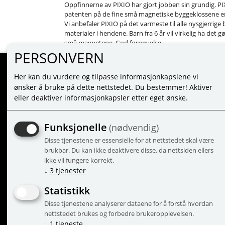
Oppfinnerne av PIXIO har gjort jobben sin grundig. PI
patenten på de fine små magnetiske byggeklossene er
Vi anbefaler PIXIO på det varmeste til alle nysgjerrige b
materialer i hendene. Barn fra 6 år vil virkelig ha det
små magnetene. God fornøyelse.
PERSONVERN
Her kan du vurdere og tilpasse informasjonkapslene vi
MINE SIDER
ønsker å bruke på dette nettstedet. Du bestemmer! Aktiver
eller deaktiver informasjonkapsler etter eget ønske.
LOGIN
NEW CUSTOMER
Funksjonelle
(nødvendig)
TERMS
Disse tjenestene er essensielle for at nettstedet skal være
PRIVACY TERMS
brukbar. Du kan ikke deaktivere disse, da nettsiden ellers
ADMINISTRER COOKIES
ikke vil fungere korrekt.
↓
3
tjenester
Statistikk
Disse tjenestene analyserer dataene for å forstå hvordan
© 2
nettstedet brukes og forbedre brukeropplevelsen.
↓
1
tjeneste