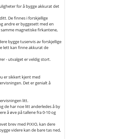
muligheter for å bygge akkurat det
tt. De finnes i forskjellige
i, og andre er byggesett med en
de samme magnetiske firkantene,
ere bygge tusenvis av forskjellige
e lett kan finne akkurat de
r - utvalget er veldig stort.
 Du er sikkert kjent med
visningen. Det er genialt å
rvisningen litt.
g de har noe litt anderledes å by
e å øve på tallene fra 0-10 og
evet brev med PIXIO, kan dere
bygge videre kan de bare tas ned,