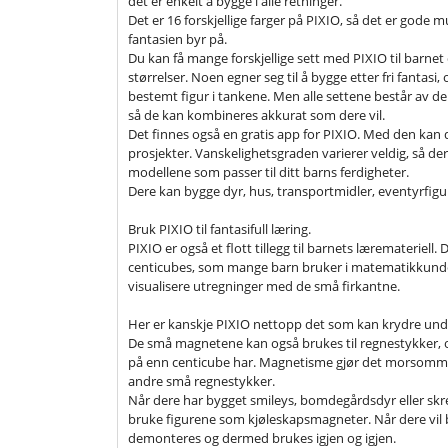
det er enkelt å bygge i alle retninger.
Det er 16 forskjellige farger på PIXIO, så det er gode 
fantasien byr på.
Du kan få mange forskjellige sett med PIXIO til barnet di
størrelser. Noen egner seg til å bygge etter fri fantas
bestemt figur i tankene. Men alle settene består av 
så de kan kombineres akkurat som dere vil.
Det finnes også en gratis app for PIXIO. Med den kan d
prosjekter. Vanskelighetsgraden varierer veldig, så der
modellene som passer til ditt barns ferdigheter.
Dere kan bygge dyr, hus, transportmidler, eventyrfigure
Bruk PIXIO til fantasifull læring.
PIXIO er også et flott tillegg til barnets læremateriell.
centicubes, som mange barn bruker i matematikkunder
visualisere utregninger med de små firkantne.
Her er kanskje PIXIO nettopp det som kan krydre unde
De små magnetene kan også brukes til regnestykker, o
på enn centicube har. Magnetisme gjør det morsommer
andre små regnestykker.
Når dere har bygget smileys, bomdegårdsdyr eller skr
bruke figurene som kjøleskapsmagneter. Når dere vil 
demonteres og dermed brukes igjen og igjen.