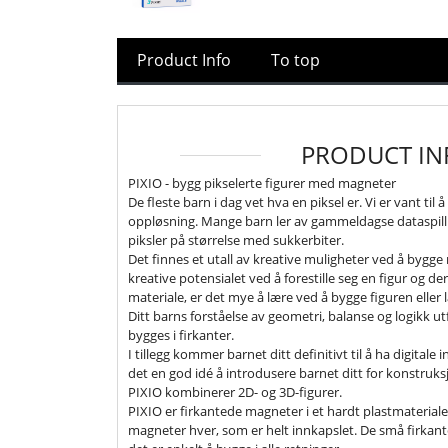
Product Info
To top
PRODUCT IN
PIXIO - bygg pikselerte figurer med magneter
De fleste barn i dag vet hva en piksel er. Vi er vant til
oppløsning. Mange barn ler av gammeldagse dataspil
piksler på størrelse med sukkerbiter.
Det finnes et utall av kreative muligheter ved å bygge me
kreative potensialet ved å forestille seg en figur og de
materiale, er det mye å lære ved å bygge figuren eller 
Ditt barns forståelse av geometri, balanse og logikk u
bygges i firkanter.
I tillegg kommer barnet ditt definitivt til å ha digitale 
det en god idé å introdusere barnet ditt for konstruk
PIXIO kombinerer 2D- og 3D-figurer.
PIXIO er firkantede magneter i et hardt plastmateriale
magneter hver, som er helt innkapslet. De små firkante