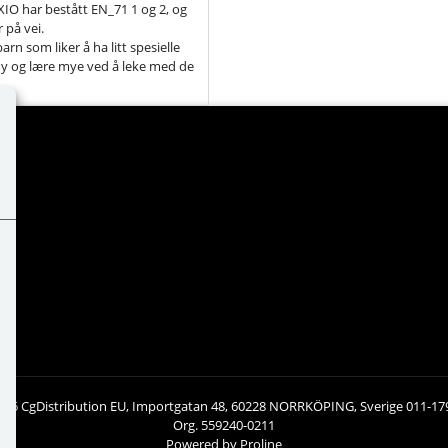
XIO har bestått EN_71 1 og 2, og
 på vei.
arn som liker å ha litt spesielle
 gøy og lære mye ved å leke med de
026 CgDistribution EU, Importgatan 48, 60228 NORRKÖPING, Sverige 011-17
Org. 559240-0211
Powered by Proline