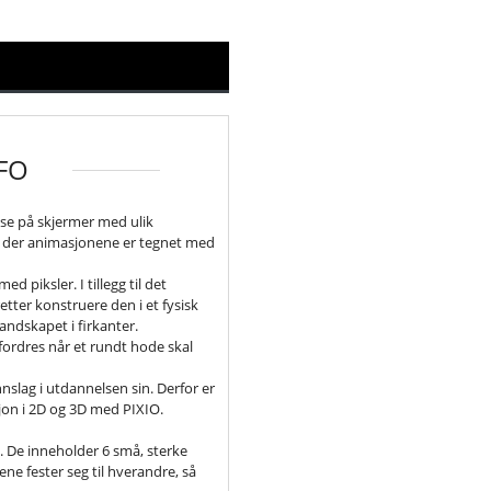
FO
 å se på skjermer med ulik
l der animasjonene er tegnet med
d piksler. I tillegg til det
retter konstruere den i et fysisk
landskapet i firkanter.
tfordres når et rundt hode skal
innslag i utdannelsen sin. Derfor er
sjon i 2D og 3D med PIXIO.
. De inneholder 6 små, sterke
ne fester seg til hverandre, så