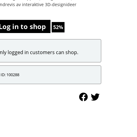
ndrevis av interaktive 3D-designideer
Log in to shop
52%
nly logged in customers can shop.
ID: 100288