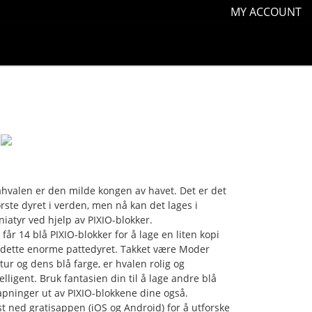
MY ACCOUNT
åhvalen er den milde kongen av havet. Det er det
ørste dyret i verden, men nå kan det lages i
niatyr ved hjelp av PIXIO-blokker.
 får 14 blå PIXIO-blokker for å lage en liten kopi
 dette enorme pattedyret. Takket være Moder
tur og dens blå farge, er hvalen rolig og
telligent. Bruk fantasien din til å lage andre blå
apninger ut av PIXIO-blokkene dine også.
st ned gratisappen (iOS og Android) for å utforske