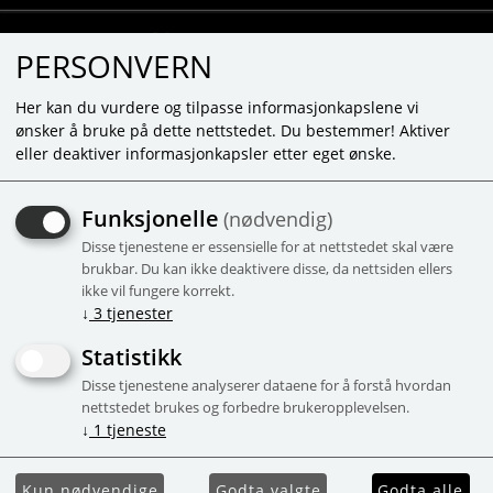
PERSONVERN
Her kan du vurdere og tilpasse informasjonkapslene vi
ønsker å bruke på dette nettstedet. Du bestemmer! Aktiver
eller deaktiver informasjonkapsler etter eget ønske.
NAGELLACK -
Funksjonelle
(nødvendig)
VATTENBASERAT - GUL
Disse tjenestene er essensielle for at nettstedet skal være
Vattenbaserat
brukbar. Du kan ikke deaktivere disse, da nettsiden ellers
ikke vil fungere korrekt.
-52%
Campaign
↓
3
tjenester
Statistikk
Disse tjenestene analyserer dataene for å forstå hvordan
nettstedet brukes og forbedre brukeropplevelsen.
↓
1
tjeneste
Kun nødvendige
Godta valgte
Godta alle