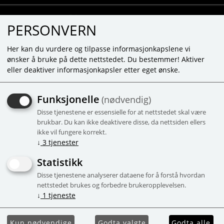
PERSONVERN
Her kan du vurdere og tilpasse informasjonkapslene vi
ønsker å bruke på dette nettstedet. Du bestemmer! Aktiver
eller deaktiver informasjonkapsler etter eget ønske.
MOMBELLA PANDA
Funksjonelle
(nødvendig)
GAFFEL OCH SKED SET -
Disse tjenestene er essensielle for at nettstedet skal være
LJUSBRUN
brukbar. Du kan ikke deaktivere disse, da nettsiden ellers
ikke vil fungere korrekt.
Sked och gaffel i rostfritt stål med
↓
3
tjenester
silikonhandtag
Statistikk
-45%
Campaign
Disse tjenestene analyserer dataene for å forstå hvordan
nettstedet brukes og forbedre brukeropplevelsen.
↓
1
tjeneste
Kun nødvendige
Godta valgte
Godta alle