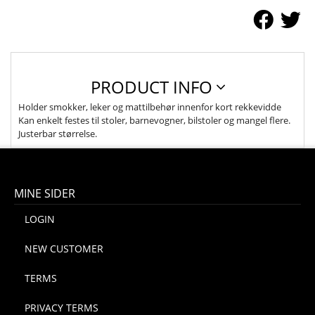
PRODUCT INFO
Holder smokker, leker og mattilbehør innenfor kort rekkevidde
Kan enkelt festes til stoler, barnevogner, bilstoler og mangel flere.
Justerbar størrelse.
MINE SIDER
LOGIN
NEW CUSTOMER
TERMS
PRIVACY TERMS