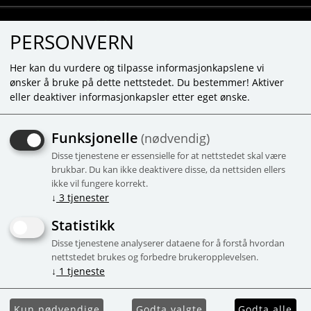
PERSONVERN
Her kan du vurdere og tilpasse informasjonkapslene vi
ønsker å bruke på dette nettstedet. Du bestemmer! Aktiver
eller deaktiver informasjonkapsler etter eget ønske.
MOMBELLA CLIP ON
Funksjonelle
(nødvendig)
Håller leksaker, mattillbehör m.m. på
Disse tjenestene er essensielle for at nettstedet skal være
plats. Fra 0-år
brukbar. Du kan ikke deaktivere disse, da nettsiden ellers
-45%
Campaign
ikke vil fungere korrekt.
↓
3
tjenester
Statistikk
Disse tjenestene analyserer dataene for å forstå hvordan
nettstedet brukes og forbedre brukeropplevelsen.
↓
1
tjeneste
Kun nødvendige
Godta valgte
Godta alle