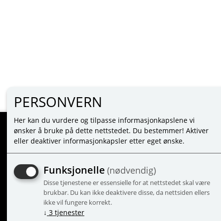
PERSONVERN
Her kan du vurdere og tilpasse informasjonkapslene vi
ønsker å bruke på dette nettstedet. Du bestemmer! Aktiver
eller deaktiver informasjonkapsler etter eget ønske.
MINE SIDER
LOGIN
Funksjonelle
(nødvendig)
NEW CUSTOMER
Disse tjenestene er essensielle for at nettstedet skal være
TERMS
brukbar. Du kan ikke deaktivere disse, da nettsiden ellers
PRIVACY TERMS
ikke vil fungere korrekt.
ADMINISTRER COOKIES
↓
3
tjenester