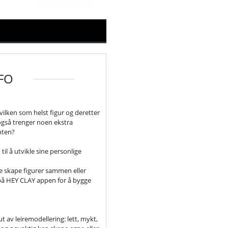
FO
vilken som helst figur og deretter
også trenger noen ekstra
ynten?
til å utvikle sine personlige
e skape figurer sammen eller
r på HEY CLAY appen for å bygge
ut av leiremodellering: lett, mykt,