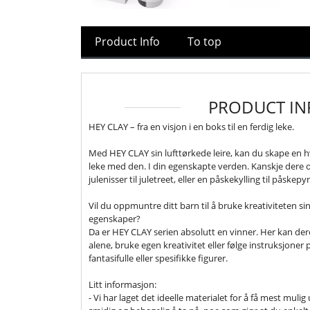
Product Info
To top
PRODUCT IN
HEY CLAY – fra en visjon i en boks til en ferdig leke.
Med HEY CLAY sin lufttørkede leire, kan du skape en h
leke med den. I din egenskapte verden. Kanskje dere 
julenisser til juletreet, eller en påskekylling til påskep
Vil du oppmuntre ditt barn til å bruke kreativiteten sin 
egenskaper?
Da er HEY CLAY serien absolutt en vinner. Her kan der
alene, bruke egen kreativitet eller følge instruksjone
fantasifulle eller spesifikke figurer.
Litt informasjon:
- Vi har laget det ideelle materialet for å få mest mulig 