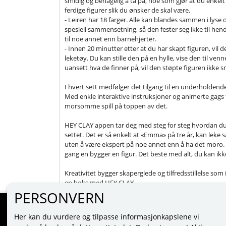
smidig og behagelig å ta på, noe som gjør at du enkelt
ferdige figurer slik du ønsker de skal være.
- Leiren har 18 farger. Alle kan blandes sammen i lyse
spesiell sammensetning, så den fester seg ikke til hend
til noe annet enn barnehjerter.
- Innen 20 minutter etter at du har skapt figuren, vil de
leketøy. Du kan stille den på en hylle, vise den til venn
uansett hva de finner på, vil den støpte figuren ikke
I hvert sett medfølger det tilgang til en underholdend
Med enkle interaktive instruksjoner og animerte gags fo
morsomme spill på toppen av det.
HEY CLAY appen tar deg med steg for steg hvordan du 
settet. Det er så enkelt at «Emma» på tre år, kan le
uten å være ekspert på noe annet enn å ha det moro. R
gang en bygger en figur. Det beste med alt, du kan ikke 
Kreativitet bygger skaperglede og tilfredsstillelse som 
en boks med HEY CLAY.
PERSONVERN
Her kan du vurdere og tilpasse informasjonkapslene vi