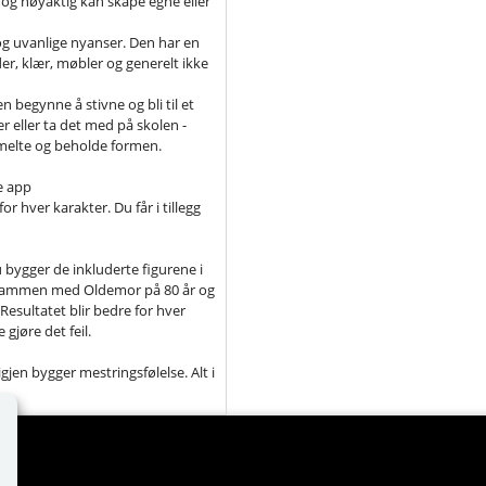
 og nøyaktig kan skape egne eller
 og uvanlige nyanser. Den har en
er, klær, møbler og generelt ikke
n begynne å stivne og bli til et
er eller ta det med på skolen -
 smelte og beholde formen.
e app
r hver karakter. Du får i tillegg
bygger de inkluderte figurene i
ke sammen med Oldemor på 80 år og
esultatet blir bedre for hver
gjøre det feil.
igjen bygger mestringsfølelse. Alt i