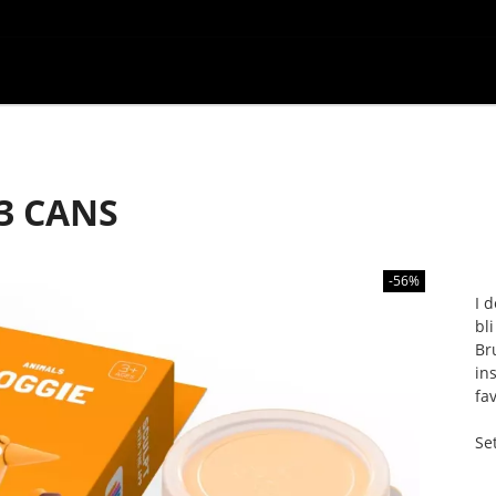
 3 CANS
-56%
I 
bl
Br
in
fav
Se