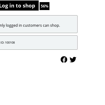
Log in to shop
56%
nly logged in customers can shop.
ID: 100108