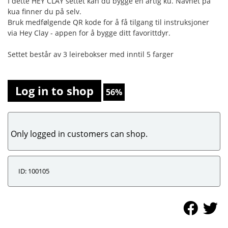
I dette HEY CLAY settet kan du bygge en artig ku. Navnet på
kua finner du på selv.
Bruk medfølgende QR kode for å få tilgang til instruksjoner
via Hey Clay - appen for å bygge ditt favorittdyr.
Settet består av 3 leirebokser med inntil 5 farger
Log in to shop
56%
Only logged in customers can shop.
ID: 100105