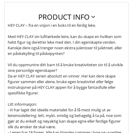
PRODUCT INFO
HEY CLAY – fra en visjon i en boks til en ferdig leke.
Med HEY CLAY sin lufttørkede leire, kan du skape en hvilken som
helst figur og deretter leke med den. I din egenskapte verden.
Kanskje dere også trenger noen ekstra julenisser til juletreet, eller
en påskekylling til påskepynten?
Vil du oppmuntre ditt barn til å bruke kreativiteten sin til å utvikle
sine personlige egenskaper?
Da er HEY CLAY serien absolutt en vinner. Her kan dere skape
figurer sammen eller alene, bruke egen kreativitet eller følge
instruksjoner på HEY CLAY appen for å bygge fantasifulle eller
spesifikke figurer.
Litt informasjon:
- Vi har laget det ideelle materialet for å få mest mulig ut av
leiremodellering: lett, mykt, smidig og behagelig å ta på, noe som
gjør at du enkelt og nøyaktig kan skape egne eller ferdige figurer
slik du ønsker de skal være.
- Leiren har 18 farger. Alle kan blandes sammen i lyse og uvanlige