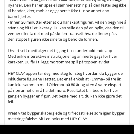
nyanser. Den har en spesiell sammensetning, så den fester seg ikke
til hender, klær, møbler og generelt ikke til noe annet enn
barnehjerter.
- Innen 20 minutter etter at du har skapt figuren, vil den begynne å
stivne og bli til et leketøy. Du kan stille den på en hylle, vise den til
venner eller ta det med på skolen - uansett hva de finner på, vil
den støpte figuren ikke smelte og beholde formen.
I hvert sett medfølger det tilgang til en underholdende app
Med enkle interaktive instruksjoner og animerte gags for hver
karakter. Du får i tillegg morsomme spill på toppen av det.
HEY CLAY appen tar deg med steg for steg hvordan du bygger de
inkluderte figurene i settet. Det er så enkelt at «Emma» på tre år,
kan leke sammen med Oldemor på 80 år og uten å være ekspert
på noe annet enn å ha det moro. Resultatet blir bedre for hver
gang en bygger en figur. Det beste med alt, du kan ikke gjøre det
feil.
Kreativitet bygger skaperglede og tilfredsstillelse som igjen bygger
mestringsfølelse. Alt i en boks med HEY CLAY.