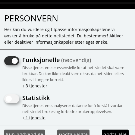
PERSONVERN
Her kan du vurdere og tilpasse informasjonkapslene vi
ønsker å bruke på dette nettstedet. Du bestemmer! Aktiver
eller deaktiver informasjonkapsler etter eget ønske.
HEY CLAY - COW - 3 CANS
Funksjonelle
(nødvendig)
3 bokser, inntil 5 farger
Disse tjenestene er essensielle for at nettstedet skal være
-56%
Campaign
brukbar. Du kan ikke deaktivere disse, da nettsiden ellers
ikke vil fungere korrekt.
↓
3
tjenester
Statistikk
Disse tjenestene analyserer dataene for å forstå hvordan
nettstedet brukes og forbedre brukeropplevelsen.
↓
1
tjeneste
Kun nødvendige
Godta valgte
Godta alle