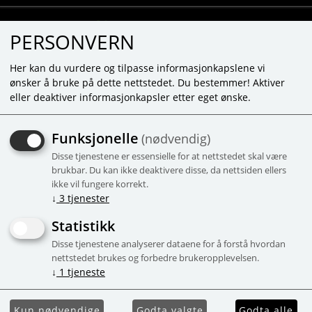
PERSONVERN
Her kan du vurdere og tilpasse informasjonkapslene vi
ønsker å bruke på dette nettstedet. Du bestemmer! Aktiver
eller deaktiver informasjonkapsler etter eget ønske.
HEY CLAY - ALIENS - 15
Funksjonelle
(nødvendig)
CANS
Disse tjenestene er essensielle for at nettstedet skal være
Lufttørkende leire - 15 bokser og
brukbar. Du kan ikke deaktivere disse, da nettsiden ellers
ikke vil fungere korrekt.
modelleringssett
↓
3
tjenester
-56%
Campaign
Statistikk
Disse tjenestene analyserer dataene for å forstå hvordan
nettstedet brukes og forbedre brukeropplevelsen.
↓
1
tjeneste
Kun nødvendige
Godta valgte
Godta alle