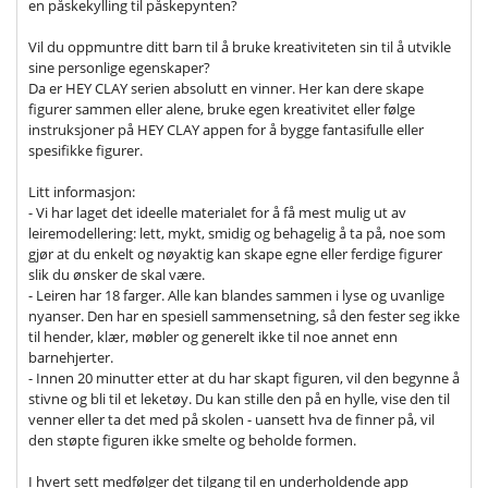
en påskekylling til påskepynten?
Vil du oppmuntre ditt barn til å bruke kreativiteten sin til å utvikle
sine personlige egenskaper?
Da er HEY CLAY serien absolutt en vinner. Her kan dere skape
figurer sammen eller alene, bruke egen kreativitet eller følge
instruksjoner på HEY CLAY appen for å bygge fantasifulle eller
spesifikke figurer.
Litt informasjon:
- Vi har laget det ideelle materialet for å få mest mulig ut av
leiremodellering: lett, mykt, smidig og behagelig å ta på, noe som
gjør at du enkelt og nøyaktig kan skape egne eller ferdige figurer
slik du ønsker de skal være.
- Leiren har 18 farger. Alle kan blandes sammen i lyse og uvanlige
nyanser. Den har en spesiell sammensetning, så den fester seg ikke
til hender, klær, møbler og generelt ikke til noe annet enn
barnehjerter.
- Innen 20 minutter etter at du har skapt figuren, vil den begynne å
stivne og bli til et leketøy. Du kan stille den på en hylle, vise den til
venner eller ta det med på skolen - uansett hva de finner på, vil
den støpte figuren ikke smelte og beholde formen.
I hvert sett medfølger det tilgang til en underholdende app