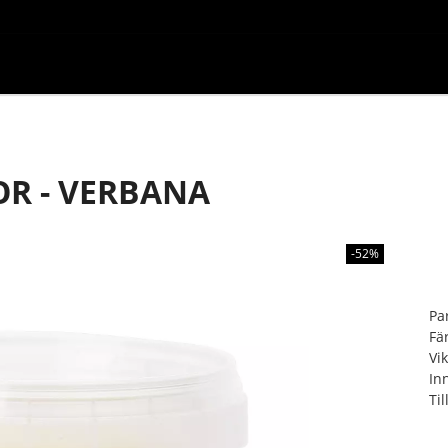
R - VERBANA
-52%
Pa
Fä
Vik
In
Ti