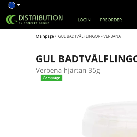
LOGIN
PREORDER
Mainpage
/ GUL BADTVÅLFLINGOR - VERBANA
GUL BADTVÅLFLINGO
Verbena hjärtan 35g
Campaign