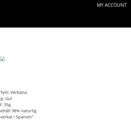
MY ACCOUNT
rfym: Verbana
rg: Gul
t: 35g
nehåll 98% naturlig
llverkat i Spanien"