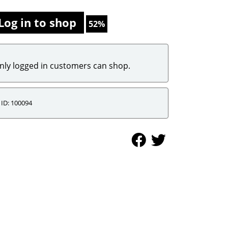
Log in to shop
52%
nly logged in customers can shop.
ID: 100094