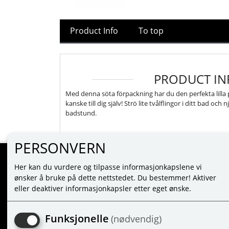
Product Info
To top
PRODUCT IN
Med denna söta förpackning har du den perfekta lilla pr
kanske till dig själv! Strö lite tvålflingor i ditt bad och
badstund.
-
PERSONVERN
Her kan du vurdere og tilpasse informasjonkapslene vi
MINE SIDER
ønsker å bruke på dette nettstedet. Du bestemmer! Aktiver
eller deaktiver informasjonkapsler etter eget ønske.
LOGIN
NEW CUSTOMER
Funksjonelle
(nødvendig)
TERMS