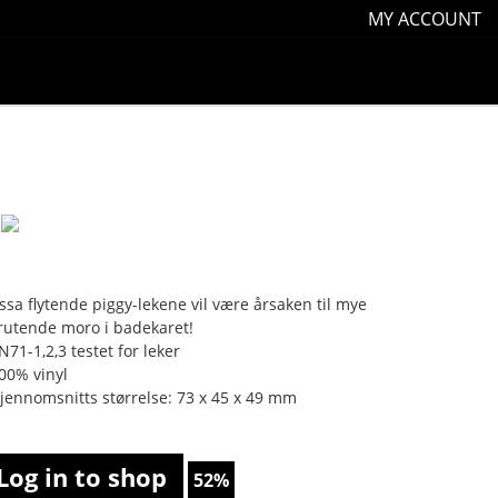
MY ACCOUNT
ssa flytende piggy-lekene vil være årsaken til mye
rutende moro i badekaret!
N71-1,2,3 testet for leker
100% vinyl
Gjennomsnitts størrelse: 73 x 45 x 49 mm
Log in to shop
52%