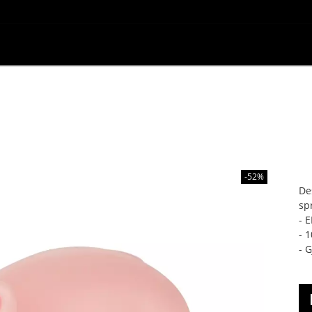
-52%
De
sp
- E
- 
- 