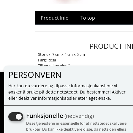
Product Info
To top
PRODUCT IN
Storlek: 7 cm x 4 cm x 5 cm
Färg: Rosa
Tillverkat av vinyl"
PERSONVERN
Her kan du vurdere og tilpasse informasjonkapslene vi
MINE SIDER
ønsker å bruke på dette nettstedet. Du bestemmer! Aktiver
eller deaktiver informasjonkapsler etter eget ønske.
LOGIN
NEW CUSTOMER
Funksjonelle
(nødvendig)
TERMS
Disse tjenestene er essensielle for at nettstedet skal være
PRIVACY TERMS
brukbar. Du kan ikke deaktivere disse, da nettsiden ellers
ADMINISTRER COOKIES