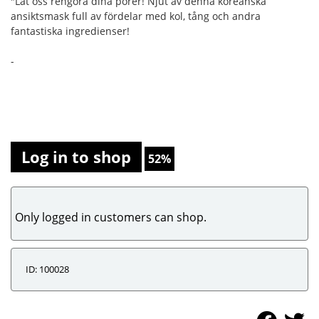
"Låt oss rengöra dina porer! Njut av denna koreanska
ansiktsmask full av fördelar med kol, tång och andra
fantastiska ingredienser!
-
Log in to shop
52%
Only logged in customers can shop.
ID: 100028