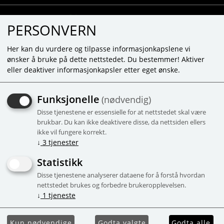
PERSONVERN
Her kan du vurdere og tilpasse informasjonkapslene vi
ønsker å bruke på dette nettstedet. Du bestemmer! Aktiver
eller deaktiver informasjonkapsler etter eget ønske.
ANSIKTSMASK "DETOX "
Funksjonelle
(nødvendig)
Rengörande ansiktsmask
Disse tjenestene er essensielle for at nettstedet skal være
-52%
Campaign
brukbar. Du kan ikke deaktivere disse, da nettsiden ellers
ikke vil fungere korrekt.
↓
3
tjenester
Statistikk
Disse tjenestene analyserer dataene for å forstå hvordan
nettstedet brukes og forbedre brukeropplevelsen.
↓
1
tjeneste
Kun nødvendige
Godta valgte
Godta alle