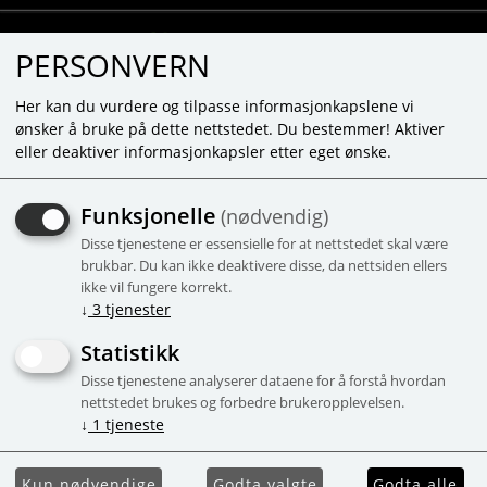
PERSONVERN
Her kan du vurdere og tilpasse informasjonkapslene vi
ønsker å bruke på dette nettstedet. Du bestemmer! Aktiver
eller deaktiver informasjonkapsler etter eget ønske.
12 TVÅLAR- KRONBLAD AV
Funksjonelle
(nødvendig)
ROSOR "DELUXE BOX"
Disse tjenestene er essensielle for at nettstedet skal være
12 x 4G - Persika, Rosa, Vit
brukbar. Du kan ikke deaktivere disse, da nettsiden ellers
ikke vil fungere korrekt.
-52%
Campaign
↓
3
tjenester
Statistikk
Disse tjenestene analyserer dataene for å forstå hvordan
nettstedet brukes og forbedre brukeropplevelsen.
↓
1
tjeneste
Kun nødvendige
Godta valgte
Godta alle